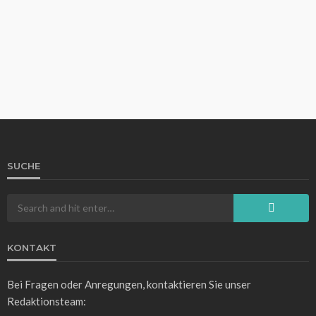
Gregor Leuschner
22 Stunden ago
2
SUCHE
WISSEN
Aktueller Wechselkurs: 120 Euro in Türkische Lira
umrechnen
Gregor Leuschner
3 Tagen ago
9
KONTAKT
Bei Fragen oder Anregungen, kontaktieren Sie unser
Redaktionsteam: