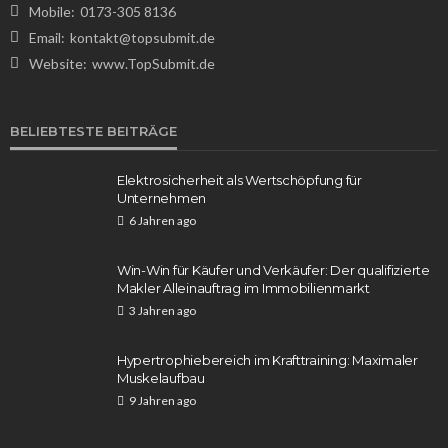
Mobile:
0173-305 8136
Email:
kontakt@topsubmit.de
Website:
www.TopSubmit.de
WISSEN
Als erstes groß oder klein: Die richtige
BELIEBTESTE BEITRÄGE
Schreibweise im Deutschen verstehen
Gregor Leuschner
5 Tagen ago
14
Elektrosicherheit als Wertschöpfung für
Unternehmen
6 Jahren ago
Win-Win für Käufer und Verkäufer: Der qualifizierte
Makler Alleinauftrag im Immobilienmarkt
3 Jahren ago
Hypertrophiebereich im Krafttraining: Maximaler
Muskelaufbau
WISSEN
9 Jahren ago
Einfaches Fingerfood zum Vorbereiten: 10 leckere
Rezepte für jede Gelegenheit