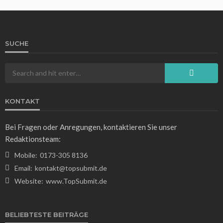
SUCHE
WISSEN
Einfaches Fingerfood zum Vorbereiten: 10 leckere
Rezepte für jede Gelegenheit
Gregor Leuschner
4 Tagen ago
11
KONTAKT
Bei Fragen oder Anregungen, kontaktieren Sie unser
Redaktionsteam:
Mobile:
0173-305 8136
Email:
kontakt@topsubmit.de
Website:
www.TopSubmit.de
WISSEN
Welches Verhalten ist hier richtig? Tipps für
BELIEBTESTE BEITRÄGE
ethisches Handeln im Alltag