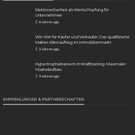
Gregor Leuschner
6 Tagen ago
16
Elektrosicherheit als Wertschöpfung für
Unternehmen
6 Jahren ago
Win-Win für Käufer und Verkäufer: Der qualifizierte
Makler Alleinauftrag im Immobilienmarkt
3 Jahren ago
Hypertrophiebereich im Krafttraining: Maximaler
Muskelaufbau
WISSEN
9 Jahren ago
Farbverlauf Babyboomer Nails mit Farbe: So
kreierst du den perfekten Look für deine Nägel
Gregor Leuschner
1 Woche ago
19
EMPFEHLUNGEN & PARTNERSCHAFTEN