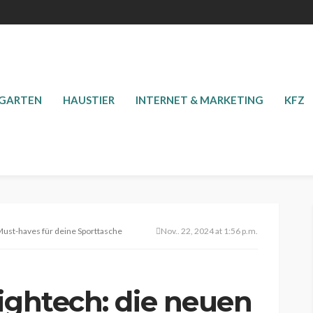
 GARTEN
HAUSTIER
INTERNET & MARKETING
KFZ
Must-haves für deine Sporttasche
Nov.. 22, 2024 at 1:56 p.m.
ightech: die neuen