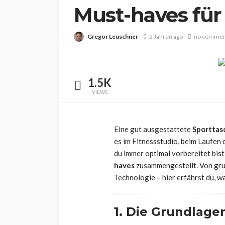
Must-haves für
Gregor Leuschner
2 Jahren ago
no comme
1.5K
VIEWS
Eine gut ausgestattete
Sporttas
es im Fitnessstudio, beim Laufen 
du immer optimal vorbereitet bis
haves
zusammengestellt. Von grun
Technologie – hier erfährst du, w
1. Die Grundlagen