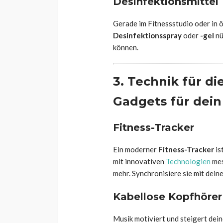
Desinfektionsmittel
Gerade im Fitnessstudio oder in 
Desinfektionsspray
oder
-gel
nü
können.
3. Technik für di
Gadgets für dein
Fitness-Tracker
Ein moderner
Fitness-Tracker
is
mit innovativen
Technologien
mes
mehr. Synchronisiere sie mit dei
Kabellose Kopfhörer
Musik motiviert und steigert dei