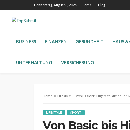
Donnerstag, August 6, 2026
Home
Blog
BUSINESS
FINANZEN
GESUNDHEIT
HAUS &
UNTERHALTUNG
VERSICHERUNG
Home
Lifestyle
Von Basic bis Hightech: die neuen 
LIFESTYLE
SPORT
Von Basic bis H