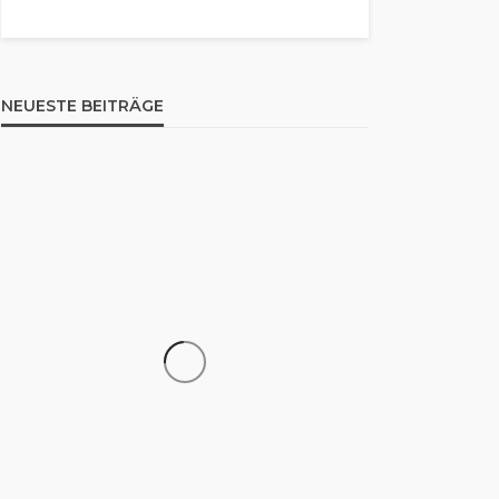
NEUESTE BEITRÄGE
WISSEN
Als erstes groß oder klein: