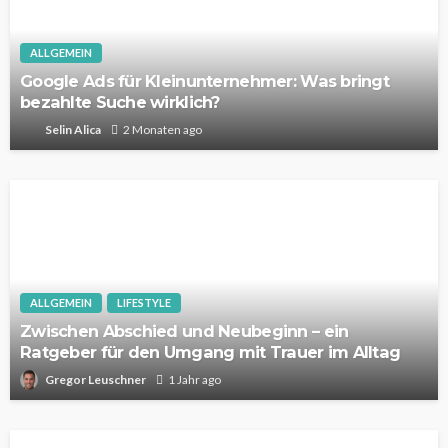
ALLGEMEIN
Google Ads für Kleinunternehmer: Was bringt
bezahlte Suche wirklich?
Selin Alica
2 Monaten ago
ALLGEMEIN
LIFESTYLE
Zwischen Abschied und Neubeginn – ein
Ratgeber für den Umgang mit Trauer im Alltag
Gregor Leuschner
1 Jahr ago