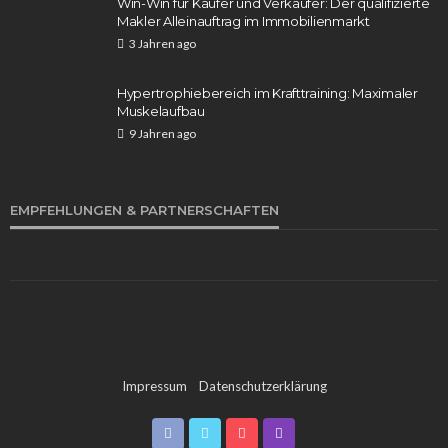
Win-Win für Käufer und Verkäufer: Der qualifizierte
Makler Alleinauftrag im Immobilienmarkt
3 Jahren ago
Hypertrophiebereich im Krafttraining: Maximaler
Muskelaufbau
WISSEN
9 Jahren ago
Farbverlauf Babyboomer Nails mit Farbe: So
kreierst du den perfekten Look für deine Nägel
Gregor Leuschner
1 Woche ago
18
EMPFEHLUNGEN & PARTNERSCHAFTEN
Impressum
Datenschutzerklärung