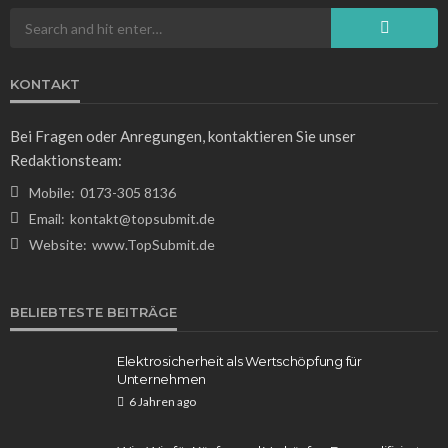
Rezepte für jede Gelegenheit
Gregor Leuschner
4 Tagen ago
11
KONTAKT
Bei Fragen oder Anregungen, kontaktieren Sie unser
Redaktionsteam:
Mobile:
0173-305 8136
Email:
kontakt@topsubmit.de
Website:
www.TopSubmit.de
WISSEN
Welches Verhalten ist hier richtig? Tipps für
BELIEBTESTE BEITRÄGE
ethisches Handeln im Alltag
Gregor Leuschner
6 Tagen ago
15
Elektrosicherheit als Wertschöpfung für
Unternehmen
6 Jahren ago