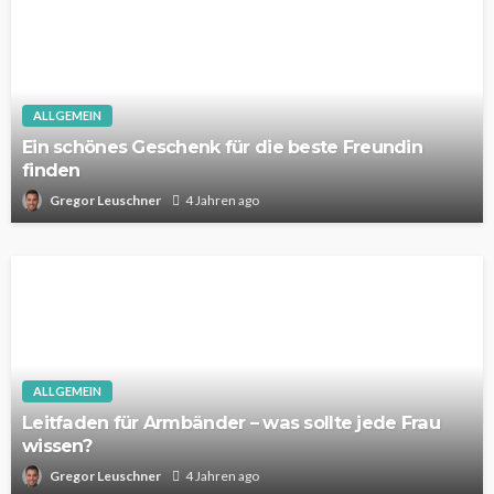
ALLGEMEIN
Ein schönes Geschenk für die beste Freundin
finden
Gregor Leuschner
4 Jahren ago
ALLGEMEIN
Leitfaden für Armbänder – was sollte jede Frau
wissen?
Gregor Leuschner
4 Jahren ago